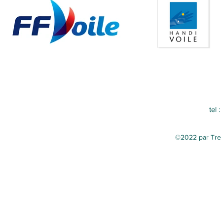
tel
©2022 par Tref